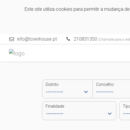
Este site utiliza cookies para permitir a mudança d
info@townhouse.pt
210831350
(Chamada para a rede
Distrito
Concelho
Finalidade
Tip