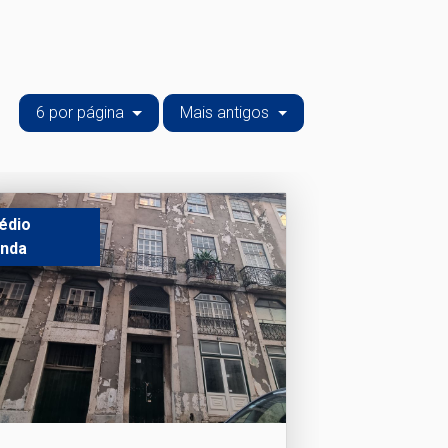
6 por página
Mais antigos
édio
nda