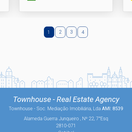
2
3
1
4
Townhouse - Real Estate Agency
Townhouse - Soc. Mediação Imobiliária, Lda
AMI: 8539
Alameda Guerra Junqueiro , Nº 22, 7°Esq
2810-071