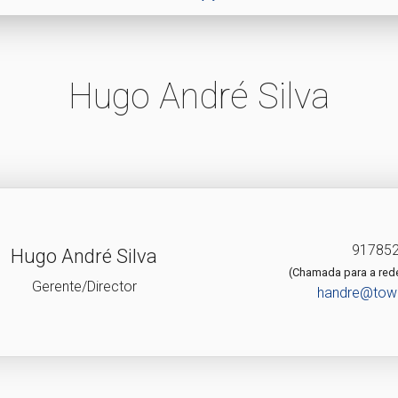
Hugo André Silva
91785
Hugo André Silva
(Chamada para a red
Gerente/Director
handre@tow