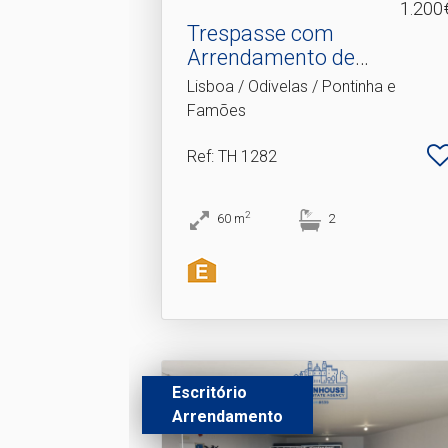
1.200
Trespasse com
Arrendamento de
pastelaria em f.​..
Lisboa / Odivelas / Pontinha e
Famões
Ref
: TH 1282
2
60
m
2
Escritório
Arrendamento