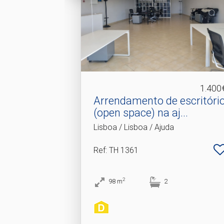
1.400
Arrendamento de escritóri
(open space) na aj.​..
Lisboa / Lisboa / Ajuda
Ref
: TH 1361
2
98
m
2