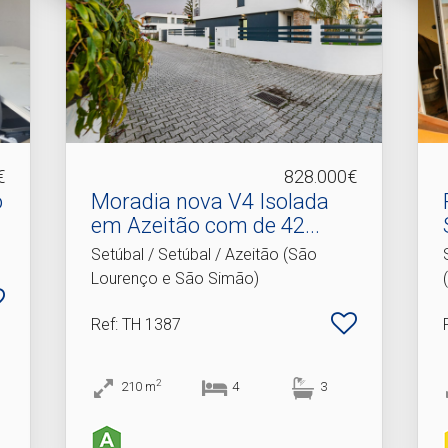
€
828.000€
o
Moradia nova V4 Isolada
em Azeitão com de 42.​..
Setúbal / Setúbal / Azeitão (São
Lourenço e São Simão)
Ref
: TH 1387
2
210
m
4
3