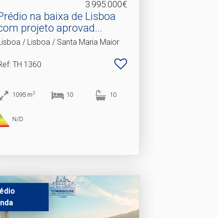
3.995.000€
Prédio na baixa de Lisboa
com projeto aprovad.​..
Lisboa / Lisboa / Santa Maria Maior
Ref
: TH 1360
2
1095
m
10
10
N/D
édio
nda