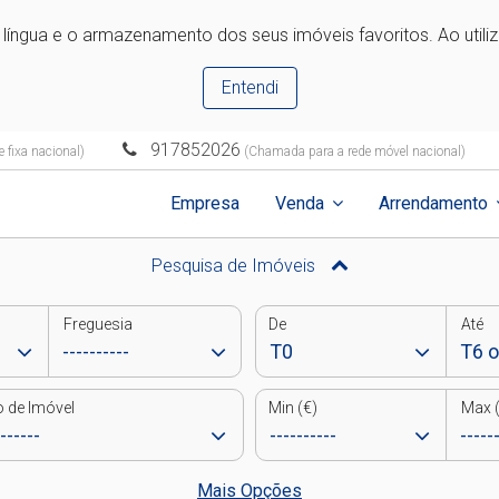
e língua e o armazenamento dos seus imóveis favoritos. Ao utili
Entendi
917852026
 fixa nacional)
(Chamada para a rede móvel nacional)
Empresa
Venda
Arrendamento
Pesquisa de Imóveis
Freguesia
De
Até
o de Imóvel
Min (€)
Max (
Mais Opções