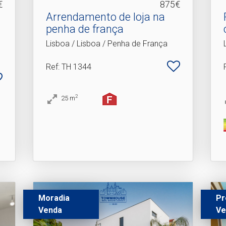
€
875€
Arrendamento de loja na
penha de frança
Lisboa / Lisboa / Penha de França
Ref
: TH 1344
2
25
m
Moradia
Pr
Venda
Ve