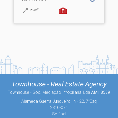
2
25
m
Townhouse - Real Estate Agency
Townhouse - Soc. Mediação Imobiliária, Lda
AMI: 8539
Alameda Guerra Junqueiro , Nº 22, 7°Esq
2810-071
Setúbal