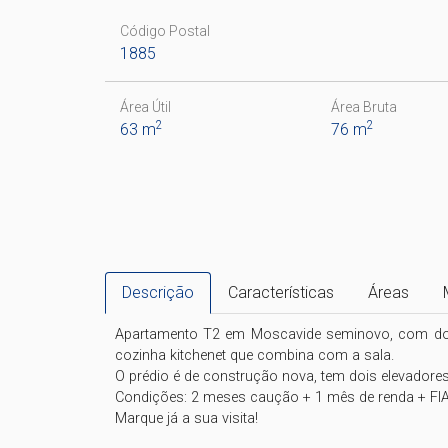
Código Postal
1885
Área Útil
Área Bruta
2
2
63 m
76 m
Descrição
Características
Áreas
Apartamento T2 em Moscavide seminovo, com dois
cozinha kitchenet que combina com a sala.

O prédio é de construção nova, tem dois elevadores
Condições: 2 meses caução + 1 mês de renda + FIA
Marque já a sua visita!