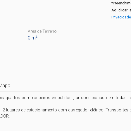
*
Preenchime
Ao clicar 
Privacidad
Área de Terreno
2
0 m
Mapa
 quartos com roupeiros embutidos , ar condicionado em todas as 
, 2 lugares de estacionamento com carregador elétrico. Transportes pú
DOR.
