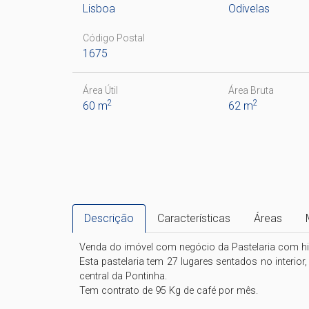
Lisboa
Odivelas
Código Postal
1675
Área Útil
Área Bruta
2
2
60 m
62 m
Descrição
Características
Áreas
Venda do imóvel com negócio da Pastelaria com hist
Esta pastelaria tem 27 lugares sentados no interio
central da Pontinha.

Tem contrato de 95 Kg de café por mês.
