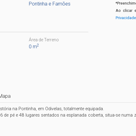
Pontinha e Famões
*
Preenchime
Ao clicar 
Privacidad
Área de Terreno
2
0 m
Mapa
ória na Pontinha, em Odivelas, totalmente equipada.

r, 6 de pé e 48 lugares sentados na esplanada coberta, situa-se numa 