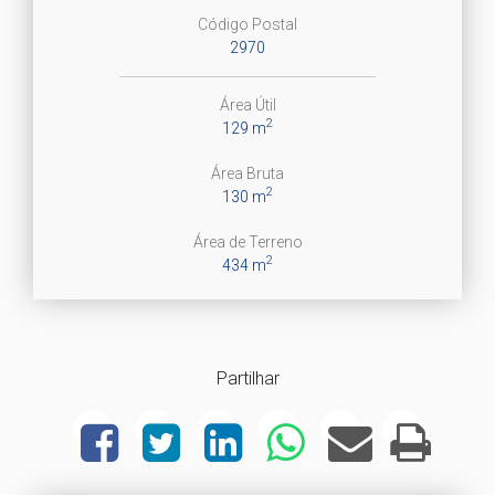
Código Postal
2970
Área Útil
2
129 m
Área Bruta
2
130 m
Área de Terreno
2
434 m
Partilhar